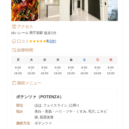
アクセス
ゆいレール 県庁前駅 徒歩1分
口コミ
★★★★★
5
(3件)
診療時間
月
火
水
木
金
土
日
祝
9:00
9:00
9:00
9:00
9:00
9:00
9:00
9:00
~
~
~
~
~
~
~
~
19:00
19:00
19:00
19:00
19:00
19:00
19:00
19:00
施術メニュー
ポテンツァ（POTENZA）
部位
ほほ, フェイスライン, 口周り
悩み
美白・美肌・ハリ・ツヤ・くすみ, 毛穴, ニキビ
跡, 肌質改善
施術方法
ポテンツァ