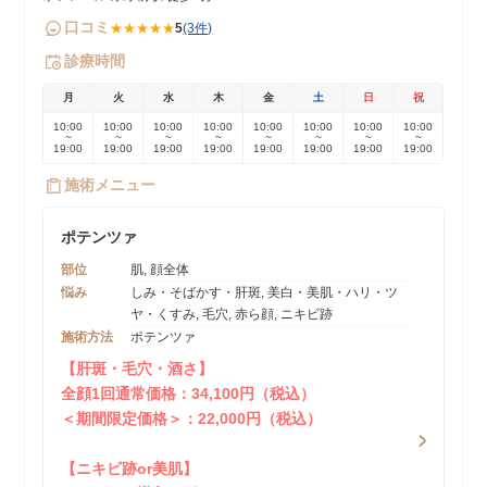
口コミ
★★★★★
5
(3件)
診療時間
月
火
水
木
金
土
日
祝
10:00
10:00
10:00
10:00
10:00
10:00
10:00
10:00
~
~
~
~
~
~
~
~
19:00
19:00
19:00
19:00
19:00
19:00
19:00
19:00
施術メニュー
ポテンツァ
部位
肌, 顔全体
悩み
しみ・そばかす・肝斑, 美白・美肌・ハリ・ツ
ヤ・くすみ, 毛穴, 赤ら顔, ニキビ跡
施術方法
ポテンツァ
【肝斑・毛穴・酒さ】
全顔1回通常価格：34,100円（税込）
＜期間限定価格＞：22,000円（税込）
【ニキビ跡or美肌】