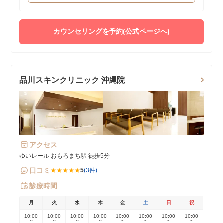
カウンセリングを予約(公式ページへ)
品川スキンクリニック 沖縄院
アクセス
ゆいレール おもろまち駅 徒歩5分
口コミ
★★★★★
5
(3件)
診療時間
月
火
水
木
金
土
日
祝
10:00
10:00
10:00
10:00
10:00
10:00
10:00
10:00
~
~
~
~
~
~
~
~