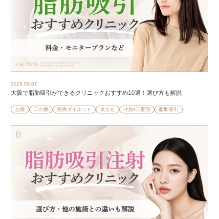
2026.08.07
大阪で脂肪吸引ができるクリニックおすすめ10選！選び方も解説
お腹
二の腕
医療ダイエット
太もも
小顔•二重顎
脂肪吸引