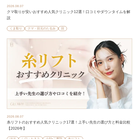
2026.08.07
クマ取りが安いおすすめ人気クリニック12選！口コミやダウンタイムを解
説
くま取り
クマ・目元のたるみ
目
2026.08.07
糸リフトのおすすめ人気クリニック17選！上手い先生の選び方と料金比較
【2026年】
ほほ
シワ・たるみ
小顔•二重顎
糸リフト