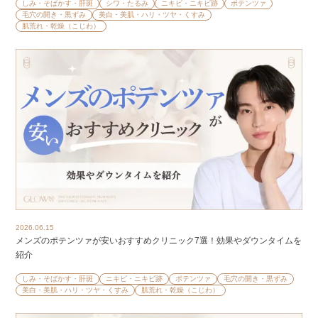
しみ・そばかす・肝斑
シワ・たるみ
ニキビ・ニキビ跡
ポテンツァ
毛穴の開き・黒ずみ
美白・美肌・ハリ・ツヤ・くすみ
肌荒れ・乾燥（こじわ）
2026.06.15
メンズのポテンツァが安いおすすめクリニック7選！効果やダウンタイムを
紹介
しみ・そばかす・肝斑
ニキビ・ニキビ跡
ポテンツァ
毛穴の開き・黒ずみ
美白・美肌・ハリ・ツヤ・くすみ
肌荒れ・乾燥（こじわ）