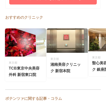
おすすめのクリニック
東京都
東京都
聖心美
東京都
湘南美容クリニッ
TCB東京中央美容
ク 銀座
ク 新宿本院
外科 新宿東口院
ポテンツァに関する記事・コラム