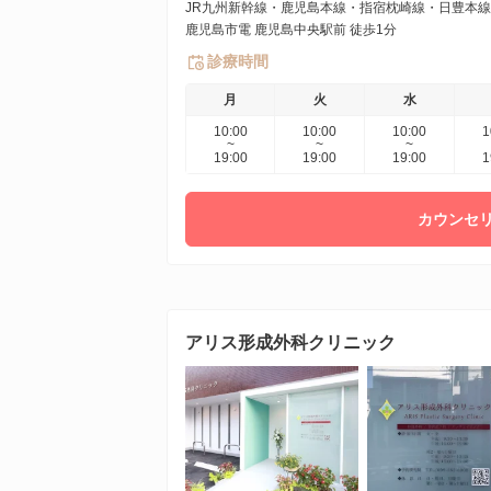
JR九州新幹線・鹿児島本線・指宿枕崎線・日豊本線 
鹿児島市電 鹿児島中央駅前 徒歩1分
診療時間
月
火
水
10:00
10:00
10:00
1
~
~
~
19:00
19:00
19:00
1
カウンセリ
アリス形成外科クリニック