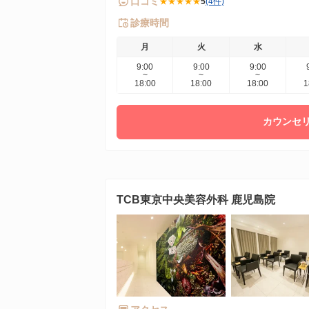
口コミ
★★★★★
5
(4件)
診療時間
月
火
水
9:00
9:00
9:00
~
~
~
18:00
18:00
18:00
1
カウンセリ
TCB東京中央美容外科 鹿児島院