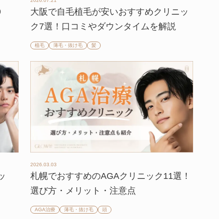
2026.07.21
9
大阪で自毛植毛が安いおすすめクリニッ
ク7選！口コミやダウンタイムを解説
植毛
薄毛・抜け毛
髪
2026.03.03
ッ
札幌でおすすめのAGAクリニック11選！
選び方・メリット・注意点
AGA治療
薄毛・抜け毛
頭