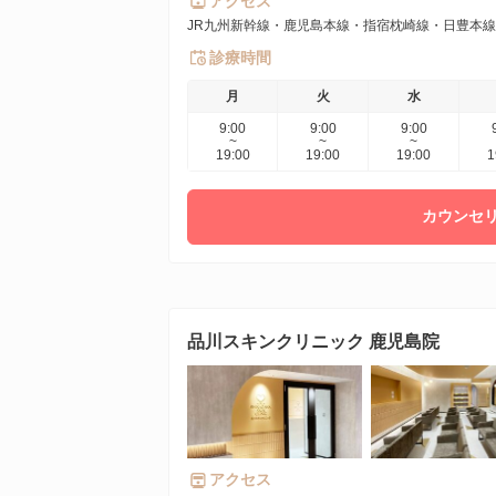
アクセス
JR九州新幹線・鹿児島本線・指宿枕崎線・日豊本線 
診療時間
月
火
水
9:00
9:00
9:00
~
~
~
19:00
19:00
19:00
1
カウンセリ
品川スキンクリニック 鹿児島院
アクセス