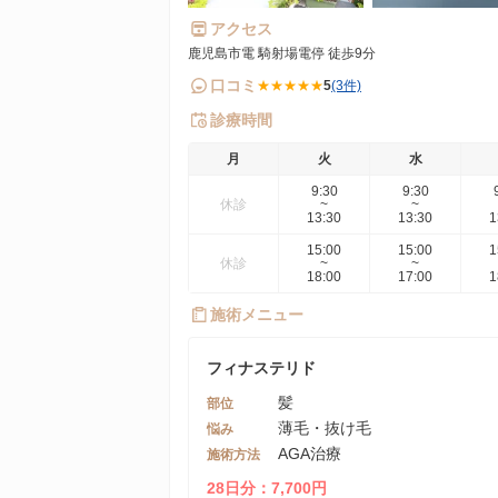
アクセス
鹿児島市電 騎射場電停 徒歩9分
口コミ
★★★★★
5
(3件)
診療時間
月
火
水
9:30
9:30
休診
~
~
13:30
13:30
1
15:00
15:00
1
休診
~
~
18:00
17:00
1
施術メニュー
フィナステリド
髪
部位
薄毛・抜け毛
悩み
AGA治療
施術方法
28日分：7,700円