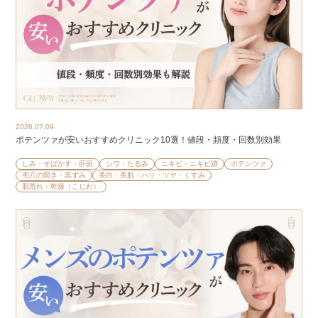
2026.07.09
ポテンツァが安いおすすめクリニック10選！値段・頻度・回数別効果
しみ・そばかす・肝斑
シワ・たるみ
ニキビ・ニキビ跡
ポテンツァ
毛穴の開き・黒ずみ
美白・美肌・ハリ・ツヤ・くすみ
肌荒れ・乾燥（こじわ）