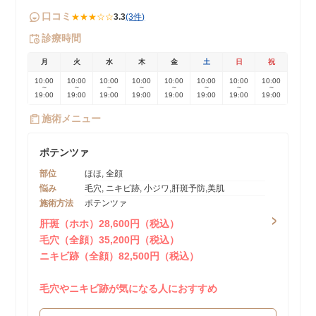
口コミ
★★★☆☆
3.3
(3件)
診療時間
月
火
水
木
金
土
日
祝
10:00
10:00
10:00
10:00
10:00
10:00
10:00
10:00
~
~
~
~
~
~
~
~
19:00
19:00
19:00
19:00
19:00
19:00
19:00
19:00
施術メニュー
ポテンツァ
部位
ほほ, 全顔
悩み
毛穴, ニキビ跡, 小ジワ,肝斑予防,美肌
施術方法
ポテンツァ
肝斑（ホホ）28,600円（税込）
毛穴（全顔）35,200円（税込）
ニキビ跡（全顔）82,500円（税込）
毛穴やニキビ跡が気になる人におすすめ