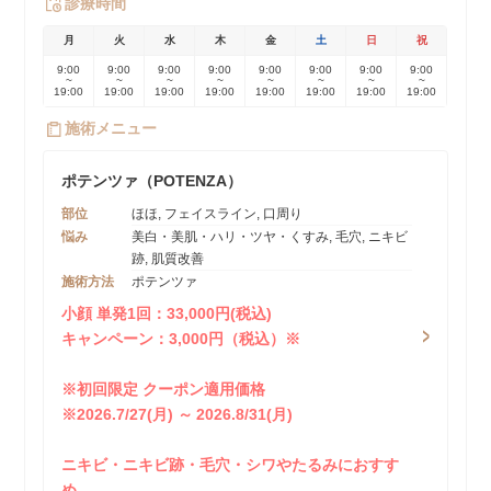
診療時間
月
火
水
木
金
土
日
祝
9:00
9:00
9:00
9:00
9:00
9:00
9:00
9:00
~
~
~
~
~
~
~
~
19:00
19:00
19:00
19:00
19:00
19:00
19:00
19:00
施術メニュー
ポテンツァ（POTENZA）
部位
ほほ, フェイスライン, 口周り
悩み
美白・美肌・ハリ・ツヤ・くすみ, 毛穴, ニキビ
跡, 肌質改善
施術方法
ポテンツァ
小顔 単発1回：33,000円(税込)
キャンペーン：3,000円（税込）※
※初回限定 クーポン適用価格
※2026.7/27(月) ～ 2026.8/31(月)
ニキビ・ニキビ跡・毛穴・シワやたるみにおすす
め