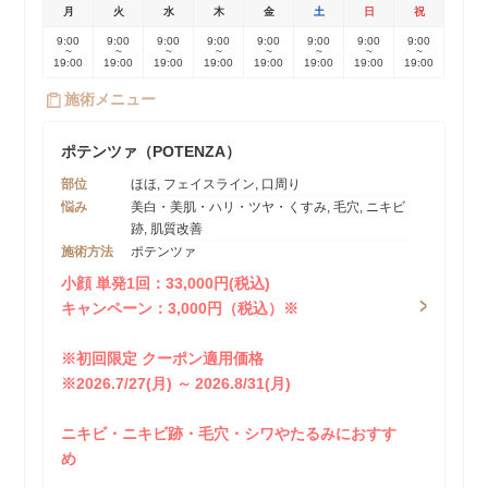
月
火
水
木
金
土
日
祝
9:00
9:00
9:00
9:00
9:00
9:00
9:00
9:00
~
~
~
~
~
~
~
~
19:00
19:00
19:00
19:00
19:00
19:00
19:00
19:00
施術メニュー
ポテンツァ（POTENZA）
部位
ほほ, フェイスライン, 口周り
悩み
美白・美肌・ハリ・ツヤ・くすみ, 毛穴, ニキビ
跡, 肌質改善
施術方法
ポテンツァ
小顔 単発1回：33,000円(税込)
キャンペーン：3,000円（税込）※
※初回限定 クーポン適用価格
※2026.7/27(月) ～ 2026.8/31(月)
ニキビ・ニキビ跡・毛穴・シワやたるみにおすす
め