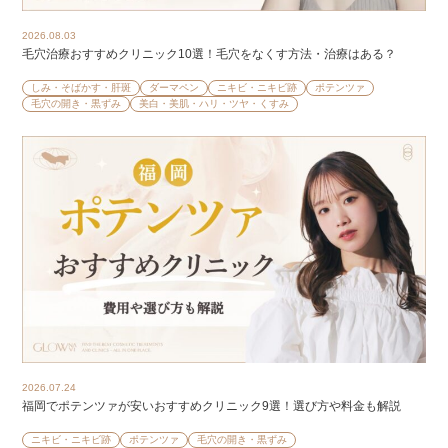
2026.08.03
毛穴治療おすすめクリニック10選！毛穴をなくす方法・治療はある？
しみ・そばかす・肝斑
ダーマペン
ニキビ・ニキビ跡
ポテンツァ
毛穴の開き・黒ずみ
美白・美肌・ハリ・ツヤ・くすみ
2026.07.24
福岡でポテンツァが安いおすすめクリニック9選！選び方や料金も解説
ニキビ・ニキビ跡
ポテンツァ
毛穴の開き・黒ずみ