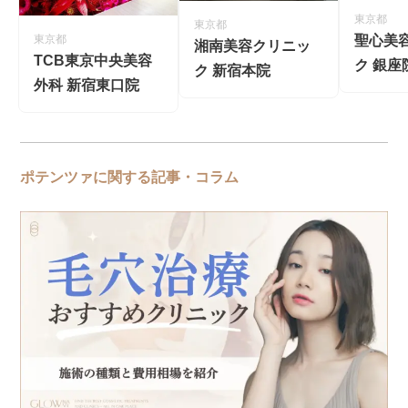
東京都
東京都
聖心美
東京都
湘南美容クリニッ
TCB東京中央美容
ク 銀座
ク 新宿本院
外科 新宿東口院
ポテンツァに関する記事・コラム