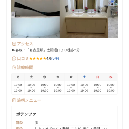
アクセス
JR各線：「名古屋駅」太閤通口より徒歩5分
口コミ
★★★★★
4.6
(5件)
診療時間
月
火
水
木
金
土
日
祝
10:00
10:00
10:00
10:00
10:00
10:00
10:00
10:00
~
~
~
~
~
~
~
~
19:00
19:00
19:00
19:00
19:00
19:00
19:00
19:00
施術メニュー
ポテンツァ
部位
肌
悩み
しみ・そばかす・肝斑, ニキビ, 美白・美肌・ハ