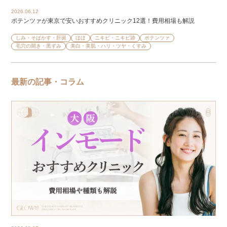
2026.06.12
ポテンツァが東京で安いおすすめクリニック12選！費用相場も解説
しみ・そばかす・肝斑
ほほ
ニキビ・ニキビ跡
ポテンツァ
毛穴の開き・黒ずみ
美白・美肌・ハリ・ツヤ・くすみ
最新の記事・コラム