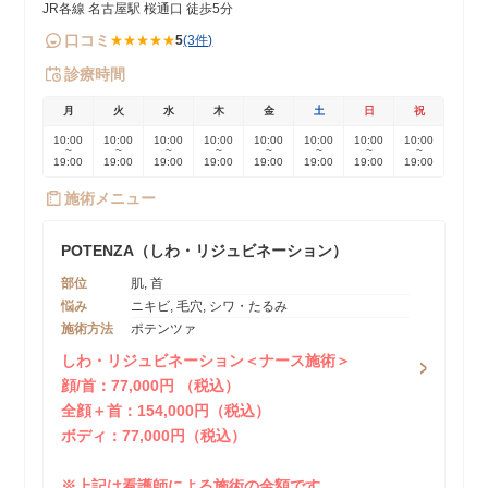
JR各線 名古屋駅 桜通口 徒歩5分
口コミ
★★★★★
5
(3件)
診療時間
月
火
水
木
金
土
日
祝
10:00
10:00
10:00
10:00
10:00
10:00
10:00
10:00
~
~
~
~
~
~
~
~
19:00
19:00
19:00
19:00
19:00
19:00
19:00
19:00
施術メニュー
POTENZA（しわ・リジュビネーション）
部位
肌, 首
悩み
ニキビ, 毛穴, シワ・たるみ
施術方法
ポテンツァ
しわ・リジュビネーション＜ナース施術＞
顔/首：77,000円 （税込）
全顔＋首：154,000円（税込）
ボディ：77,000円（税込）
※上記は看護師による施術の金額です。