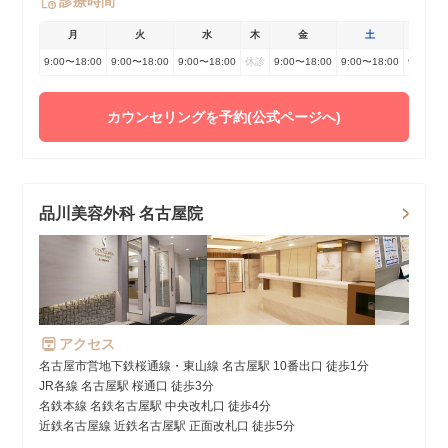
診療時間
月
火
水
木
金
土
日
9:00〜18:00
9:00〜18:00
9:00〜18:00
休診
9:00〜18:00
9:00〜18:00
9:00〜1
カウンセリングを予約(公式ページへ)
品川美容外科 名古屋院
アクセス
名古屋市営地下鉄桜通線・東山線 名古屋駅 10番出口 徒歩1分
JR各線 名古屋駅 桜通口 徒歩3分
名鉄本線 名鉄名古屋駅 中央改札口 徒歩4分
近鉄名古屋線 近鉄名古屋駅 正面改札口 徒歩5分