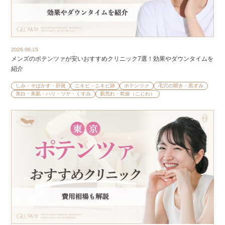
2026.06.15
メンズのポテンツァが安いおすすめクリニック7選！効果やダウンタイムを
紹介
しみ・そばかす・肝斑
ニキビ・ニキビ跡
ポテンツァ
毛穴の開き・黒ずみ
美白・美肌・ハリ・ツヤ・くすみ
肌荒れ・乾燥（こじわ）