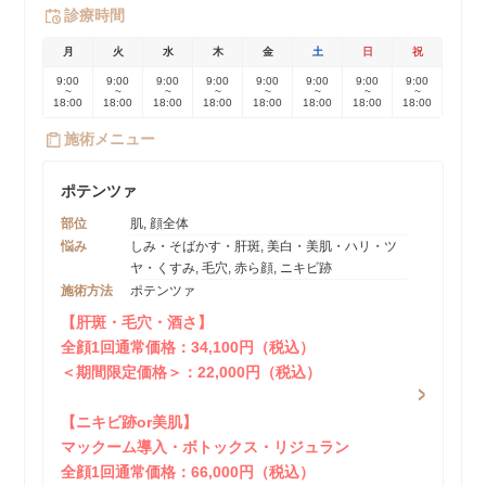
診療時間
月
火
水
木
金
土
日
祝
9:00
9:00
9:00
9:00
9:00
9:00
9:00
9:00
~
~
~
~
~
~
~
~
18:00
18:00
18:00
18:00
18:00
18:00
18:00
18:00
施術メニュー
ポテンツァ
部位
肌, 顔全体
悩み
しみ・そばかす・肝斑, 美白・美肌・ハリ・ツ
ヤ・くすみ, 毛穴, 赤ら顔, ニキビ跡
施術方法
ポテンツァ
【肝斑・毛穴・酒さ】
全顔1回通常価格：34,100円（税込）
＜期間限定価格＞：22,000円（税込）
【ニキビ跡or美肌】
マックーム導入・ボトックス・リジュラン
全顔1回通常価格：66,000円（税込）