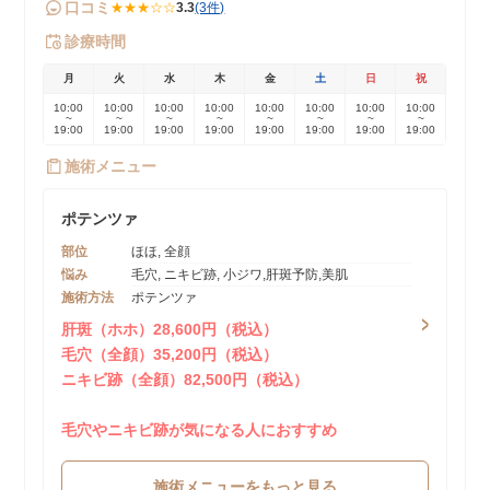
口コミ
★★★☆☆
3.3
(3件)
診療時間
月
火
水
木
金
土
日
祝
10:00
10:00
10:00
10:00
10:00
10:00
10:00
10:00
~
~
~
~
~
~
~
~
19:00
19:00
19:00
19:00
19:00
19:00
19:00
19:00
施術メニュー
ポテンツァ
部位
ほほ, 全顔
悩み
毛穴, ニキビ跡, 小ジワ,肝斑予防,美肌
施術方法
ポテンツァ
肝斑（ホホ）28,600円（税込）
毛穴（全顔）35,200円（税込）
ニキビ跡（全顔）82,500円（税込）
毛穴やニキビ跡が気になる人におすすめ
施術メニューをもっと見る