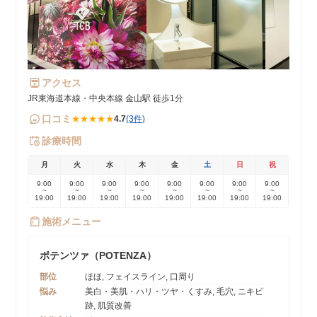
アクセス
JR東海道本線・中央本線 金山駅 徒歩1分
口コミ
★★★★★
4.7
(3件)
診療時間
月
火
水
木
金
土
日
祝
9:00
9:00
9:00
9:00
9:00
9:00
9:00
9:00
~
~
~
~
~
~
~
~
19:00
19:00
19:00
19:00
19:00
19:00
19:00
19:00
施術メニュー
ポテンツァ（POTENZA）
部位
ほほ, フェイスライン, 口周り
悩み
美白・美肌・ハリ・ツヤ・くすみ, 毛穴, ニキビ
跡, 肌質改善