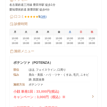
名古屋鉄道三河線 豊田市駅 徒歩1分
愛知環状鉄道 新豊田駅 徒歩4分
口コミ
★★★★★
5
(3件)
診療時間
月
火
水
木
金
土
日
祝
10:00
10:00
10:00
10:00
10:00
10:00
10:00
10:00
~
~
~
~
~
~
~
~
19:00
19:00
19:00
19:00
19:00
19:00
19:00
19:00
施術メニュー
ポテンツァ（POTENZA）
部位
ほほ, フェイスライン, 口周り
悩み
美白・美肌・ハリ・ツヤ・くすみ, 毛穴, ニキビ
跡, 肌質改善
施術方法
ポテンツァ
小顔 単発1回：33,000円(税込)
キャンペーン：3,000円（税込）※