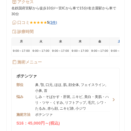
アクセス
名鉄国府宮駅から徒歩10分/一宮ICから車で15分/名古屋駅から車で
30分
口コミ
★★★★★
5
(3件)
診療時間
月
火
水
木
金
土
9:00～17:00
9:00～17:00
9:00～17:00
9:00～17:00
9:00～17:00
9:00～17:00
施術メニュー
ポテンツァ
部位
鼻, 顎, 口元, ほほ, 肌, 顔全体, フェイスライン,
小鼻, 首
悩み
しみ・そばかす・肝斑, ニキビ, 美白・美肌・ハ
リ・ツヤ・くすみ, リフトアップ, 毛穴, シワ・
たるみ, 赤ら顔, ニキビ跡, 小ジワ
施術方法
ポテンツァ
S16：45,000円～(税込)